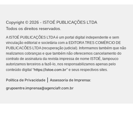
Copyright © 2026 - ISTOÉ PUBLICAÇÕES LTDA
Todos os direitos reservados.
A ISTOÉ PUBLICAÇÕES LTDA é um portal digital independente e sem
vinculação editorial e societária com a EDITORA TRES COMÉRCIO DE
PUBLICACÕES LTDA (recuperação judicial). Informamos também que não
realizamos cobranças e que também não oferecemos cancelamento do
contrato de assinatura da revista impressa de nome ISTOÉ, tampouco
autorizamos terceiros a fazê-lo, nos responsabilizamos apenas pelo
https://istoe.com.br
conteúdo digital “
” e seus respectivos sites.
|
Política de Privacidade
Assessoria de Imprensa:
grupoentre.imprensa@agenciafr.com.br