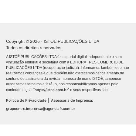
Copyright © 2026 - ISTOÉ PUBLICAÇÕES LTDA
Todos os direitos reservados.
A ISTOÉ PUBLICAÇÕES LTDA é um portal digital independente e sem
vinculação editorial e societária com a EDITORA TRES COMÉRCIO DE
PUBLICACÕES LTDA (recuperação judicial). Informamos também que não
realizamos cobranças e que também não oferecemos cancelamento do
contrato de assinatura da revista impressa de nome ISTOÉ, tampouco
autorizamos terceiros a fazê-lo, nos responsabilizamos apenas pelo
https://istoe.com.br
conteúdo digital “
” e seus respectivos sites.
|
Política de Privacidade
Assessoria de Imprensa:
grupoentre.imprensa@agenciafr.com.br