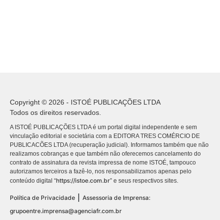
Copyright © 2026 - ISTOÉ PUBLICAÇÕES LTDA
Todos os direitos reservados.
A ISTOÉ PUBLICAÇÕES LTDA é um portal digital independente e sem
vinculação editorial e societária com a EDITORA TRES COMÉRCIO DE
PUBLICACÕES LTDA (recuperação judicial). Informamos também que não
realizamos cobranças e que também não oferecemos cancelamento do
contrato de assinatura da revista impressa de nome ISTOÉ, tampouco
autorizamos terceiros a fazê-lo, nos responsabilizamos apenas pelo
https://istoe.com.br
conteúdo digital “
” e seus respectivos sites.
|
Política de Privacidade
Assessoria de Imprensa:
grupoentre.imprensa@agenciafr.com.br