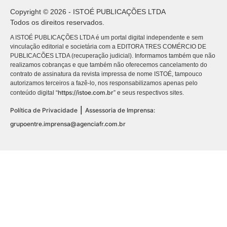
Copyright © 2026 - ISTOÉ PUBLICAÇÕES LTDA
Todos os direitos reservados.
A ISTOÉ PUBLICAÇÕES LTDA é um portal digital independente e sem
vinculação editorial e societária com a EDITORA TRES COMÉRCIO DE
PUBLICACÕES LTDA (recuperação judicial). Informamos também que não
realizamos cobranças e que também não oferecemos cancelamento do
contrato de assinatura da revista impressa de nome ISTOÉ, tampouco
autorizamos terceiros a fazê-lo, nos responsabilizamos apenas pelo
https://istoe.com.br
conteúdo digital “
” e seus respectivos sites.
|
Política de Privacidade
Assessoria de Imprensa:
grupoentre.imprensa@agenciafr.com.br