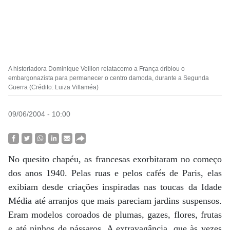
A historiadora Dominique Veillon relatacomo a França driblou o
embargonazista para permanecer o centro damoda, durante a Segunda
Guerra (Crédito: Luiza Villaméa)
09/06/2004 - 10:00
No quesito chapéu, as francesas exorbitaram no começo
dos anos 1940. Pelas ruas e pelos cafés de Paris, elas
exibiam desde criações inspiradas nas toucas da Idade
Média até arranjos que mais pareciam jardins suspensos.
Eram modelos coroados de plumas, gazes, flores, frutas
e até ninhos de pássaros. A extravagância, que às vezes