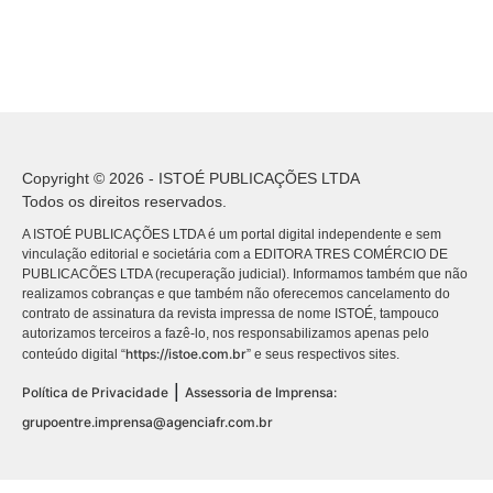
Copyright © 2026 - ISTOÉ PUBLICAÇÕES LTDA
Todos os direitos reservados.
A ISTOÉ PUBLICAÇÕES LTDA é um portal digital independente e sem
vinculação editorial e societária com a EDITORA TRES COMÉRCIO DE
PUBLICACÕES LTDA (recuperação judicial). Informamos também que não
realizamos cobranças e que também não oferecemos cancelamento do
contrato de assinatura da revista impressa de nome ISTOÉ, tampouco
autorizamos terceiros a fazê-lo, nos responsabilizamos apenas pelo
https://istoe.com.br
conteúdo digital “
” e seus respectivos sites.
|
Política de Privacidade
Assessoria de Imprensa:
grupoentre.imprensa@agenciafr.com.br