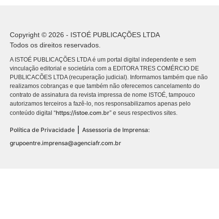
Copyright © 2026 - ISTOÉ PUBLICAÇÕES LTDA
Todos os direitos reservados.
A ISTOÉ PUBLICAÇÕES LTDA é um portal digital independente e sem
vinculação editorial e societária com a EDITORA TRES COMÉRCIO DE
PUBLICACÕES LTDA (recuperação judicial). Informamos também que não
realizamos cobranças e que também não oferecemos cancelamento do
contrato de assinatura da revista impressa de nome ISTOÉ, tampouco
autorizamos terceiros a fazê-lo, nos responsabilizamos apenas pelo
https://istoe.com.br
conteúdo digital “
” e seus respectivos sites.
|
Política de Privacidade
Assessoria de Imprensa:
grupoentre.imprensa@agenciafr.com.br