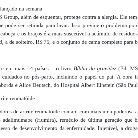
 lançado na semana
Group, além de esquentar, protege contra a alergia. Ele te
ue pode ser retirada para lavar. Isso previne o problema po
cabeça e os braços é a mais suscetível a acúmulo de resíduo
8, a de solteiro, R$ 75, e o conjunto de cama completo para 
– e em mais 14 países – o livro
Bíblia da gravidez
(Ed. MS)
 cuidados no pós-parto, incluindo o papel do pai. A obra f
orda e Alice Deutsch, do Hospital Albert Einstein (São Paul
rite reumatóide
adores de artrite reumatóide contam com mais uma poderosa a
 o adalimumabe (Humira), remédio de última geração que 
cesso de desenvolvimento da enfermidade. Injetável, a droga