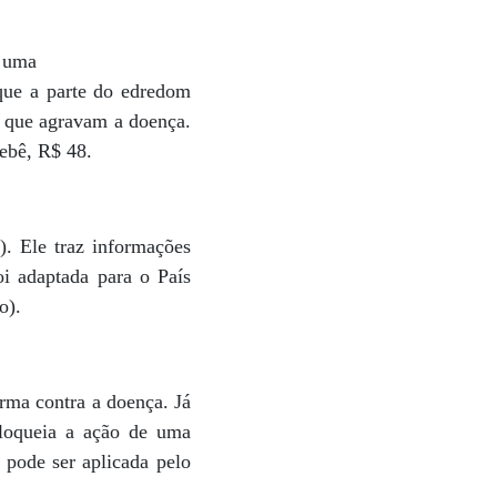
m uma
rque a parte do edredom
s que agravam a doença.
bebê, R$ 48.
. Ele traz informações
oi adaptada para o País
o).
rma contra a doença. Já
bloqueia a ação de uma
 pode ser aplicada pelo