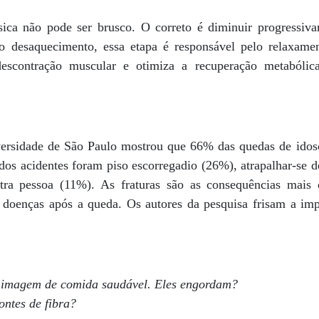
sica não pode ser brusco. O correto é diminuir progressiv
o desaquecimento, essa etapa é responsável pelo relaxame
escontração muscular e otimiza a recuperação metabólica
versidade de São Paulo mostrou que 66% das quedas de idos
 dos acidentes foram piso escorregadio (26%), atrapalhar-se 
ra pessoa (11%). As fraturas são as consequências mais
 doenças após a queda. Os autores da pesquisa frisam a imp
m imagem de comida saudável. Eles engordam?
ontes de fibra?