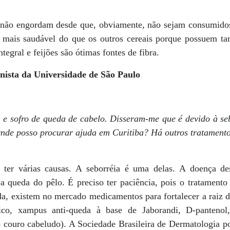
s não engordam desde que, obviamente, não sejam consumido
o mais saudável do que os outros cereais porque possuem t
ntegral e feijões são ótimas fontes de fibra.
onista da Universidade de São Paulo
 e sofro de queda de cabelo. Disseram-me que é devido à se
Onde posso procurar ajuda em Curitiba? Há outros tratament
ter várias causas. A seborréia é uma delas. A doença d
a queda do pêlo. É preciso ter paciência, pois o tratamento
a, existem no mercado medicamentos para fortalecer a raiz d
pico, xampus anti-queda à base de Jaborandi, D-pantenol
o couro cabeludo). A Sociedade Brasileira de Dermatologia po