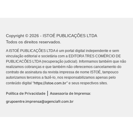
Copyright © 2026 - ISTOÉ PUBLICAÇÕES LTDA
Todos os direitos reservados.
A ISTOÉ PUBLICAÇÕES LTDA é um portal digital independente e sem
vinculação editorial e societária com a EDITORA TRES COMÉRCIO DE
PUBLICACÕES LTDA (recuperação judicial). Informamos também que não
realizamos cobranças e que também não oferecemos cancelamento do
contrato de assinatura da revista impressa de nome ISTOÉ, tampouco
autorizamos terceiros a fazê-lo, nos responsabilizamos apenas pelo
https://istoe.com.br
conteúdo digital “
” e seus respectivos sites.
|
Política de Privacidade
Assessoria de Imprensa:
grupoentre.imprensa@agenciafr.com.br