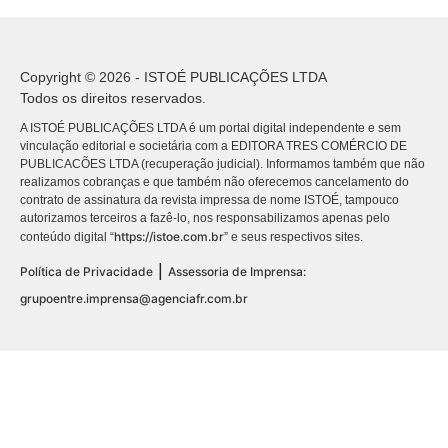
Copyright © 2026 - ISTOÉ PUBLICAÇÕES LTDA
Todos os direitos reservados.
A ISTOÉ PUBLICAÇÕES LTDA é um portal digital independente e sem
vinculação editorial e societária com a EDITORA TRES COMÉRCIO DE
PUBLICACÕES LTDA (recuperação judicial). Informamos também que não
realizamos cobranças e que também não oferecemos cancelamento do
contrato de assinatura da revista impressa de nome ISTOÉ, tampouco
autorizamos terceiros a fazê-lo, nos responsabilizamos apenas pelo
https://istoe.com.br
conteúdo digital “
” e seus respectivos sites.
|
Política de Privacidade
Assessoria de Imprensa:
grupoentre.imprensa@agenciafr.com.br