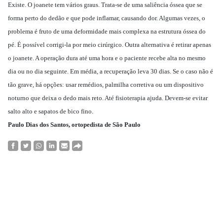
Existe. O joanete tem vários graus. Trata-se de uma saliência óssea que se
forma perto do dedão e que pode inflamar, causando dor. Algumas vezes, o
problema é fruto de uma deformidade mais complexa na estrutura óssea do
pé. É possível corrigi-la por meio cirúrgico. Outra alternativa é retirar apenas
o joanete. A operação dura até uma hora e o paciente recebe alta no mesmo
dia ou no dia seguinte. Em média, a recuperação leva 30 dias. Se o caso não é
tão grave, há opções: usar remédios, palmilha corretiva ou um dispositivo
noturno que deixa o dedo mais reto. Até fisioterapia ajuda. Devem-se evitar
salto alto e sapatos de bico fino.
Paulo Dias dos Santos, ortopedista de São Paulo