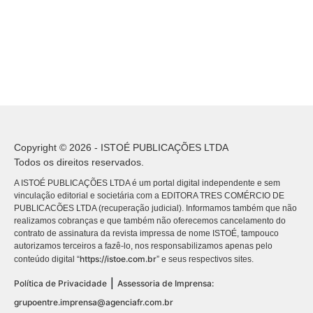
Copyright © 2026 - ISTOÉ PUBLICAÇÕES LTDA
Todos os direitos reservados.
A ISTOÉ PUBLICAÇÕES LTDA é um portal digital independente e sem
vinculação editorial e societária com a EDITORA TRES COMÉRCIO DE
PUBLICACÕES LTDA (recuperação judicial). Informamos também que não
realizamos cobranças e que também não oferecemos cancelamento do
contrato de assinatura da revista impressa de nome ISTOÉ, tampouco
autorizamos terceiros a fazê-lo, nos responsabilizamos apenas pelo
https://istoe.com.br
conteúdo digital “
” e seus respectivos sites.
|
Política de Privacidade
Assessoria de Imprensa:
grupoentre.imprensa@agenciafr.com.br