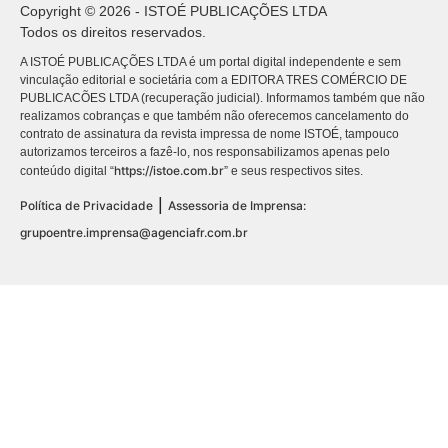
Copyright © 2026 - ISTOÉ PUBLICAÇÕES LTDA
Todos os direitos reservados.
A ISTOÉ PUBLICAÇÕES LTDA é um portal digital independente e sem
vinculação editorial e societária com a EDITORA TRES COMÉRCIO DE
PUBLICACÕES LTDA (recuperação judicial). Informamos também que não
realizamos cobranças e que também não oferecemos cancelamento do
contrato de assinatura da revista impressa de nome ISTOÉ, tampouco
autorizamos terceiros a fazê-lo, nos responsabilizamos apenas pelo
https://istoe.com.br
conteúdo digital “
” e seus respectivos sites.
|
Política de Privacidade
Assessoria de Imprensa:
grupoentre.imprensa@agenciafr.com.br