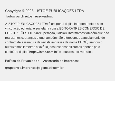
Copyright © 2026 - ISTOÉ PUBLICAÇÕES LTDA
Todos os direitos reservados.
A ISTOÉ PUBLICAÇÕES LTDA é um portal digital independente e sem
vinculação editorial e societária com a EDITORA TRES COMÉRCIO DE
PUBLICACÕES LTDA (recuperação judicial). Informamos também que não
realizamos cobranças e que também não oferecemos cancelamento do
contrato de assinatura da revista impressa de nome ISTOÉ, tampouco
autorizamos terceiros a fazê-lo, nos responsabilizamos apenas pelo
https://istoe.com.br
conteúdo digital “
” e seus respectivos sites.
|
Política de Privacidade
Assessoria de Imprensa:
grupoentre.imprensa@agenciafr.com.br