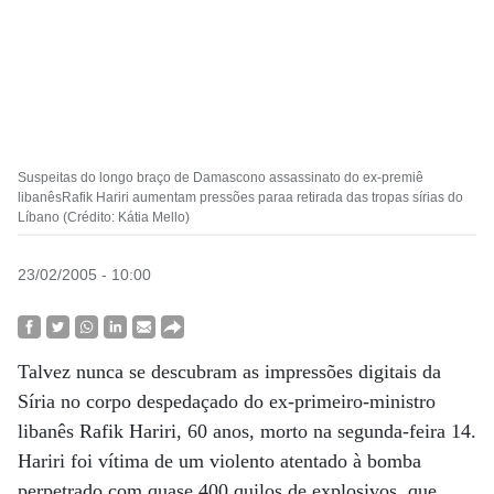
Suspeitas do longo braço de Damascono assassinato do ex-premiê
libanêsRafik Hariri aumentam pressões paraa retirada das tropas sírias do
Líbano (Crédito: Kátia Mello)
23/02/2005 - 10:00
Talvez nunca se descubram as impressões digitais da
Síria no corpo despedaçado do ex-primeiro-ministro
libanês Rafik Hariri, 60 anos, morto na segunda-feira 14.
Hariri foi vítima de um violento atentado à bomba
perpetrado com quase 400 quilos de explosivos, que