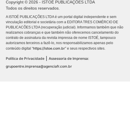
Copyright © 2026 - ISTOÉ PUBLICAÇÕES LTDA
Todos os direitos reservados.
A ISTOÉ PUBLICAÇÕES LTDA é um portal digital independente e sem
vinculação editorial e societária com a EDITORA TRES COMÉRCIO DE
PUBLICACÕES LTDA (recuperação judicial). Informamos também que não
realizamos cobranças e que também não oferecemos cancelamento do
contrato de assinatura da revista impressa de nome ISTOÉ, tampouco
autorizamos terceiros a fazê-lo, nos responsabilizamos apenas pelo
https://istoe.com.br
conteúdo digital “
” e seus respectivos sites.
|
Política de Privacidade
Assessoria de Imprensa:
grupoentre.imprensa@agenciafr.com.br