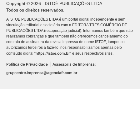
Copyright © 2026 - ISTOÉ PUBLICAÇÕES LTDA
Todos os direitos reservados.
A ISTOÉ PUBLICAÇÕES LTDA é um portal digital independente e sem
vinculação editorial e societária com a EDITORA TRES COMÉRCIO DE
PUBLICACÕES LTDA (recuperação judicial). Informamos também que não
realizamos cobranças e que também não oferecemos cancelamento do
contrato de assinatura da revista impressa de nome ISTOÉ, tampouco
autorizamos terceiros a fazê-lo, nos responsabilizamos apenas pelo
https://istoe.com.br
conteúdo digital “
” e seus respectivos sites.
|
Política de Privacidade
Assessoria de Imprensa:
grupoentre.imprensa@agenciafr.com.br