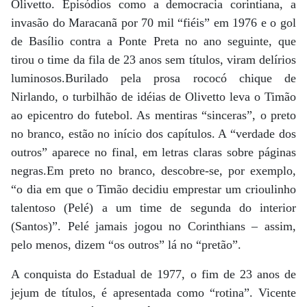
Olivetto. Episódios como a democracia corintiana, a
invasão do Maracanã por 70 mil “fiéis” em 1976 e o gol
de Basílio contra a Ponte Preta no ano seguinte, que
tirou o time da fila de 23 anos sem títulos, viram delírios
luminosos.Burilado pela prosa rococó chique de
Nirlando, o turbilhão de idéias de Olivetto leva o Timão
ao epicentro do futebol. As mentiras “sinceras”, o preto
no branco, estão no início dos capítulos. A “verdade dos
outros” aparece no final, em letras claras sobre páginas
negras.Em preto no branco, descobre-se, por exemplo,
“o dia em que o Timão decidiu emprestar um crioulinho
talentoso (Pelé) a um time de segunda do interior
(Santos)”. Pelé jamais jogou no Corinthians – assim,
pelo menos, dizem “os outros” lá no “pretão”.
A conquista do Estadual de 1977, o fim de 23 anos de
jejum de títulos, é apresentada como “rotina”. Vicente