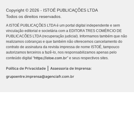
Copyright © 2026 - ISTOÉ PUBLICAÇÕES LTDA
Todos os direitos reservados.
A ISTOÉ PUBLICAÇÕES LTDA é um portal digital independente e sem
vinculação editorial e societária com a EDITORA TRES COMÉRCIO DE
PUBLICACÕES LTDA (recuperação judicial). Informamos também que não
realizamos cobranças e que também não oferecemos cancelamento do
contrato de assinatura da revista impressa de nome ISTOÉ, tampouco
autorizamos terceiros a fazê-lo, nos responsabilizamos apenas pelo
https://istoe.com.br
conteúdo digital “
” e seus respectivos sites.
|
Política de Privacidade
Assessoria de Imprensa:
grupoentre.imprensa@agenciafr.com.br