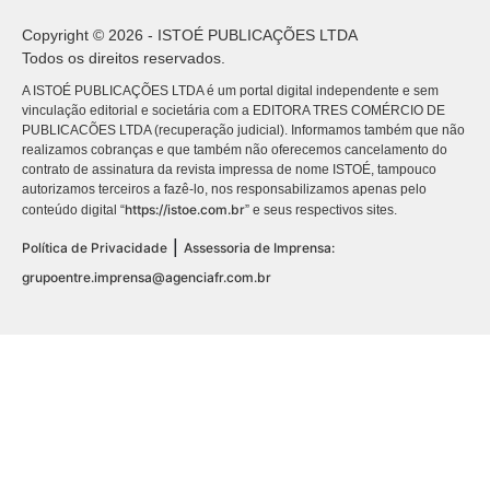
Copyright © 2026 - ISTOÉ PUBLICAÇÕES LTDA
Todos os direitos reservados.
A ISTOÉ PUBLICAÇÕES LTDA é um portal digital independente e sem
vinculação editorial e societária com a EDITORA TRES COMÉRCIO DE
PUBLICACÕES LTDA (recuperação judicial). Informamos também que não
realizamos cobranças e que também não oferecemos cancelamento do
contrato de assinatura da revista impressa de nome ISTOÉ, tampouco
autorizamos terceiros a fazê-lo, nos responsabilizamos apenas pelo
https://istoe.com.br
conteúdo digital “
” e seus respectivos sites.
|
Política de Privacidade
Assessoria de Imprensa:
grupoentre.imprensa@agenciafr.com.br