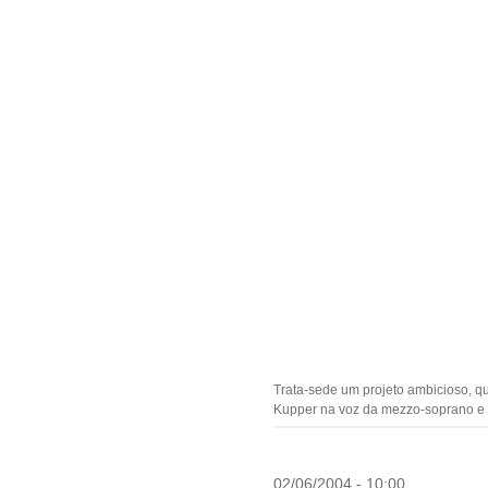
Trata-sede um projeto ambicioso, q
Kupper na voz da mezzo-soprano e p
02/06/2004 - 10:00