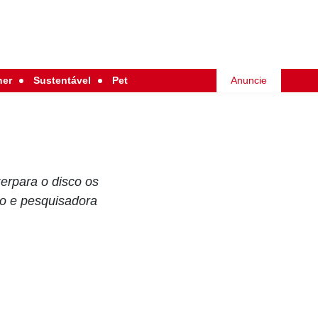
her
Sustentável
Pet
Anuncie
erpara o disco os
o e pesquisadora