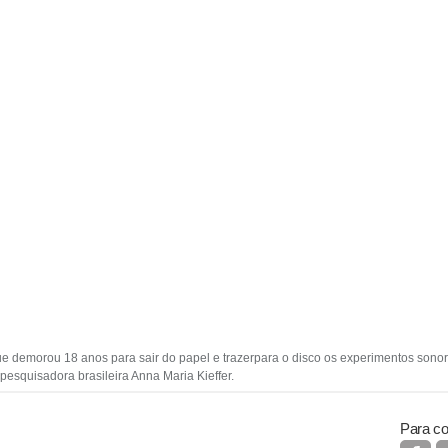
ue demorou 18 anos para sair do papel e trazerpara o disco os experimentos sono
esquisadora brasileira Anna Maria Kieffer.
Para co