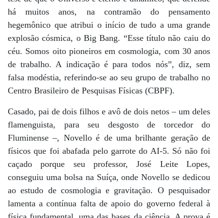
há muitos anos, na contramão do pensamento
hegemônico que atribui o início de tudo a uma grande
explosão cósmica, o Big Bang. “Esse título não caiu do
céu. Somos oito pioneiros em cosmologia, com 30 anos
de trabalho. A indicação é para todos nós”, diz, sem
falsa modéstia, referindo-se ao seu grupo de trabalho no
Centro Brasileiro de Pesquisas Físicas (CBPF).
Casado, pai de dois filhos e avô de dois netos – um deles
flamenguista, para seu desgosto de torcedor do
Fluminense –, Novello é de uma brilhante geração de
físicos que foi abafada pelo garrote do AI-5. Só não foi
caçado porque seu professor, José Leite Lopes,
conseguiu uma bolsa na Suíça, onde Novello se dedicou
ao estudo de cosmologia e gravitação. O pesquisador
lamenta a contínua falta de apoio do governo federal à
física fundamental, uma das bases da ciência. A prova é