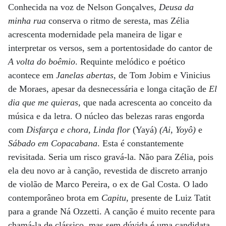
Conhecida na voz de Nelson Gonçalves,
Deusa da
minha rua
conserva o ritmo de seresta, mas Zélia
acrescenta modernidade pela maneira de ligar e
interpretar os versos, sem a portentosidade do cantor de
A volta do boêmio
. Requinte melódico e poético
acontece em
Janelas abertas
, de Tom Jobim e Vinicius
de Moraes, apesar da desnecessária e longa citação de
El
dia que me quieras
, que nada acrescenta ao conceito da
música e da letra. O núcleo das belezas raras engorda
com
Disfarça e chora, Linda flor
(Yayá)
(Ai, Yoyô)
e
Sábado em Copacabana
. Esta é constantemente
revisitada. Seria um risco gravá-la. Não para Zélia, pois
ela deu novo ar à canção, revestida de discreto arranjo
de violão de Marco Pereira, o ex de Gal Costa. O lado
contemporâneo brota em
Capitu
, presente de Luiz Tatit
para a grande Ná Ozzetti. A canção é muito recente para
chamá-la de clássico, mas sem dúvida é uma candidata.