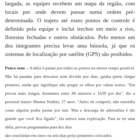
largada, as equipes recebem um mapa da região, com
locais por onde devem passar numa ordem pré-
determinada. O trajeto até esses pontos de controle é
definido pela equipe e inclui trechos em meio a rios,
florestas fechadas e outros obstáculos. Pelo menos um
dos integrantes precisa levar uma bússola, já que os
sistemas de localização por satélite (GPS) são proibidos.
Pouco sono –
A idéia é passar por todos os pontos no menor tempo possível.
Não há paradas para descanso nem divisão por dias; ganha quem chegar
primeiro, ainda que signifique não pregar os olhos por várias noites. “Em
provas mais longas, dormimos entre 40 minutos e 1h30 por dia”, diz a
personal trainer Marina Verdini, 27 anos. “Antes de competir, não entendia
como alguém podia passar por isso. Mas a descarga de adrenalina é tão
grande que você fica ligado”, ela arrisca uma explicação. Para se ter uma
idéia, provas programadas para dez dias
são concluídas em cinco ou seis dias pelos primeiros colocados.