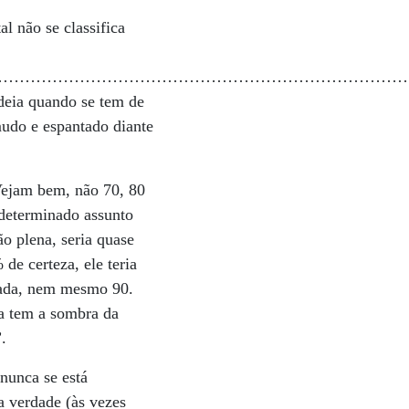
l não se classifica
…………………………………………………………………
deia quando se tem de
 mudo e espantado diante
Vejam bem, não 70, 80
determinado assunto
o plena, seria quase
de certeza, ele teria
 nada, nem mesmo 90.
za tem a sombra da
.
nunca se está
a verdade (às vezes