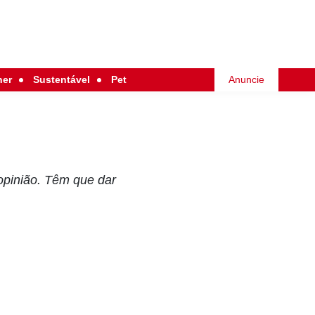
her
Sustentável
Pet
Anuncie
 opinião. Têm que dar