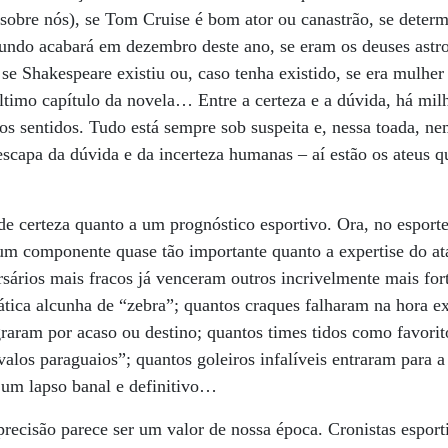
bre nós), se Tom Cruise é bom ator ou canastrão, se deter
undo acabará em dezembro deste ano, se eram os deuses astro
e Shakespeare existiu ou, caso tenha existido, se era mulhe
timo capítulo da novela… Entre a certeza e a dúvida, há mil
s sentidos. Tudo está sempre sob suspeita e, nessa toada, ne
escapa da dúvida e da incerteza humanas – aí estão os ateus
e certeza quanto a um prognóstico esportivo. Ora, no esporte
um componente quase tão importante quanto a expertise do ata
sários mais fracos já venceram outros incrivelmente mais for
tica alcunha de “zebra”; quantos craques falharam na hora e
raram por acaso ou destino; quantos times tidos como favori
los paraguaios”; quantos goleiros infalíveis entraram para a
 um lapso banal e definitivo…
recisão parece ser um valor de nossa época. Cronistas esporti