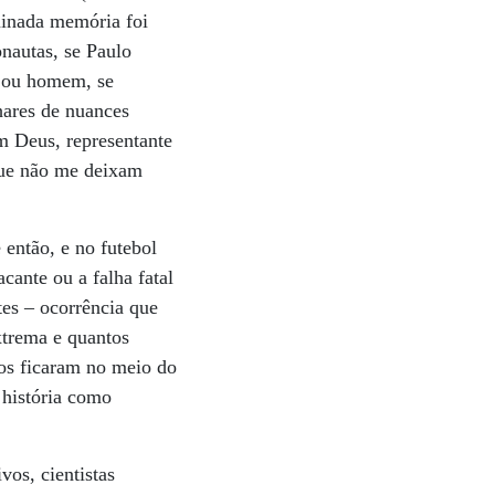
minada memória foi
nautas, se Paulo
r ou homem, se
hares de nuances
m Deus, representante
 que não me deixam
 então, e no futebol
cante ou a falha fatal
tes – ocorrência que
xtrema e quantos
tos ficaram no meio do
 história como
vos, cientistas