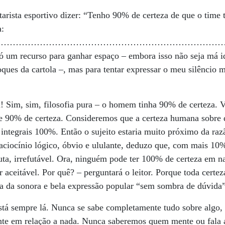
arista esportivo dizer: “Tenho 90% de certeza de que o time ta
a:
……………………………………………………………………
só um recurso para ganhar espaço – embora isso não seja má i
toques da cartola –, mas para tentar expressar o meu silêncio
a! Sim, sim, filosofia pura – o homem tinha 90% de certeza. 
 90% de certeza. Consideremos que a certeza humana sobre 
integrais 100%. Então o sujeito estaria muito próximo da razã
ciocínio lógico, óbvio e ululante, deduzo que, com mais 10% 
oluta, irrefutável. Ora, ninguém pode ter 100% de certeza em
r aceitável. Por quê? – perguntará o leitor. Porque toda certe
ia da sonora e bela expressão popular “sem sombra de dúvida”
stá sempre lá. Nunca se sabe completamente tudo sobre algo, 
ante em relação a nada. Nunca saberemos quem mente ou fala 