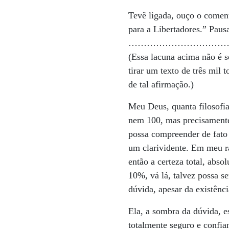
Tevê ligada, ouço o coment
para a Libertadores.” Paus
…………………………
(Essa lacuna acima não é 
tirar um texto de três mil 
de tal afirmação.)
Meu Deus, quanta filosofi
nem 100, mas precisamente
possa compreender de fato 
um clarividente. Em meu ra
então a certeza total, abs
10%, vá lá, talvez possa se
dúvida, apesar da existênc
Ela, a sombra da dúvida, e
totalmente seguro e confi