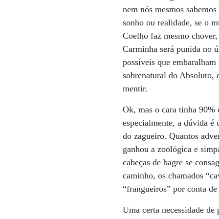
nem nós mesmos sabemos so
sonho ou realidade, se o m
Coelho faz mesmo chover, s
Carminha será punida no úl
possíveis que embaralham o
sobrenatural do Absoluto, 
mentir.
Ok, mas o cara tinha 90% d
especialmente, a dúvida é 
do zagueiro. Quantos adver
ganhou a zoológica e simpá
cabeças de bagre se consag
caminho, os chamados “cava
“frangueiros” por conta de
Uma certa necessidade de p