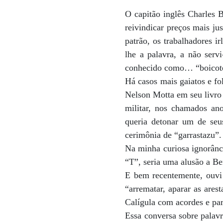
O capitão inglês Charles 
reivindicar preços mais ju
patrão, os trabalhadores i
lhe a palavra, a não serv
conhecido como… “boicot
Há casos mais gaiatos e fo
Nelson Motta em seu livro
militar, nos chamados an
queria detonar um de seus
cerimônia de “garrastazu”.
Na minha curiosa ignorânc
“T”, seria uma alusão a Be
E bem recentemente, ouvi u
“arrematar, aparar as ares
Calígula com acordes e par
Essa conversa sobre palavr