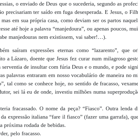
ssias, o enviado de Deus que o sucederia, segundo as profecia
ão precisariam ter saído em fuga desesperada. E Jesus, o Fi
mas em sua própria casa, como deviam ser os partos naquel
esse até hoje a palavra “manjedoura”, ou apenas poucos, mu
sabe manjedouras nem existissem, vai saber!…).
bém saíram expressões eternas como “lazarento”, que ori
eito a Lázaro, doente que Jesus fez curar num milagroso gesto
a serventia de insultar com fúria Deus e o mundo, e pode signi
tras palavras entraram em nosso vocabulário de maneira no m
o”, tal como se conhece hoje, no sentido de fracasso, vexame
dutor, sei lá eu de onde, investiu milhões numa superproduçã
eria fracassado. O nome da peça? “Fiasco”. Outra lenda di
 da expressão italiana “fare il fiasco” (fazer uma garrafa), qu
a próxima rodada de bebidas.
er, pelo fracasso.