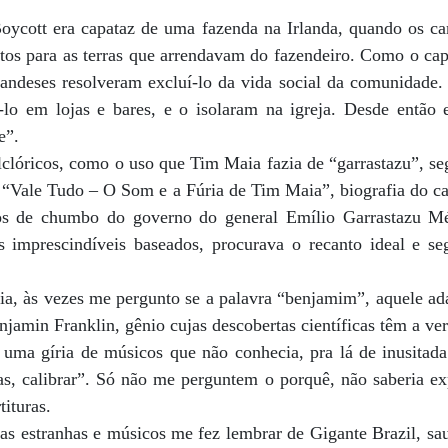
Boycott era capataz de uma fazenda na Irlanda, quando os 
stos para as terras que arrendavam do fazendeiro. Como o cap
rlandeses resolveram excluí-lo da vida social da comunidade.
i-lo em lojas e bares, e o isolaram na igreja. Desde então 
e”.
lclóricos, como o uso que Tim Maia fazia de “garrastazu”, se
 “Vale Tudo – O Som e a Fúria de Tim Maia”, biografia do ca
os de chumbo do governo do general Emílio Garrastazu M
 imprescindíveis baseados, procurava o recanto ideal e se
ia, às vezes me pergunto se a palavra “benjamim”, aquele ad
njamin Franklin, gênio cujas descobertas científicas têm a ver
ma gíria de músicos que não conhecia, pra lá de inusitada: 
tas, calibrar”. Só não me perguntem o porquê, não saberia ex
tituras.
as estranhas e músicos me fez lembrar de Gigante Brazil, sau