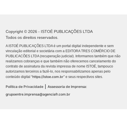
Copyright © 2026 - ISTOÉ PUBLICAÇÕES LTDA
Todos os direitos reservados.
A ISTOÉ PUBLICAÇÕES LTDA é um portal digital independente e sem
vinculação editorial e societária com a EDITORA TRES COMÉRCIO DE
PUBLICACÕES LTDA (recuperação judicial). Informamos também que não
realizamos cobranças e que também não oferecemos cancelamento do
contrato de assinatura da revista impressa de nome ISTOÉ, tampouco
autorizamos terceiros a fazê-lo, nos responsabilizamos apenas pelo
https://istoe.com.br
conteúdo digital “
” e seus respectivos sites.
|
Política de Privacidade
Assessoria de Imprensa:
grupoentre.imprensa@agenciafr.com.br