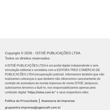
Copyright © 2026 - ISTOÉ PUBLICAÇÕES LTDA
Todos os direitos reservados.
A ISTOÉ PUBLICAÇÕES LTDA é um portal digital independente e sem
vinculação editorial e societária com a EDITORA TRES COMÉRCIO DE
PUBLICACÕES LTDA (recuperação judicial). Informamos também que não
realizamos cobranças e que também não oferecemos cancelamento do
contrato de assinatura da revista impressa de nome ISTOÉ, tampouco
autorizamos terceiros a fazê-lo, nos responsabilizamos apenas pelo
https://istoe.com.br
conteúdo digital “
” e seus respectivos sites.
|
Política de Privacidade
Assessoria de Imprensa:
grupoentre.imprensa@agenciafr.com.br