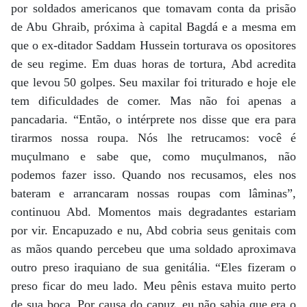
por soldados americanos que tomavam conta da prisão
de Abu Ghraib, próxima à capital Bagdá e a mesma em
que o ex-ditador Saddam Hussein torturava os opositores
de seu regime. Em duas horas de tortura, Abd acredita
que levou 50 golpes. Seu maxilar foi triturado e hoje ele
tem dificuldades de comer. Mas não foi apenas a
pancadaria. “Então, o intérprete nos disse que era para
tirarmos nossa roupa. Nós lhe retrucamos: você é
muçulmano e sabe que, como muçulmanos, não
podemos fazer isso. Quando nos recusamos, eles nos
bateram e arrancaram nossas roupas com lâminas”,
continuou Abd. Momentos mais degradantes estariam
por vir. Encapuzado e nu, Abd cobria seus genitais com
as mãos quando percebeu que uma soldado aproximava
outro preso iraquiano de sua genitália. “Eles fizeram o
preso ficar do meu lado. Meu pênis estava muito perto
de sua boca. Por causa do capuz, eu não sabia que era o