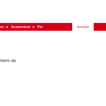
her
Sustentável
Pet
Anuncie
nheiro da