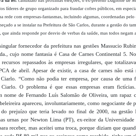
a da lei:
candidato nas próximas eleições, o ex-prefeito Dagnone de M
dos líderes de grupo organizado para fraudar cofres públicos, em especia
a rede com empresas-fantasmas, incluindo algumas, coordenadas pelo 
meçado a se instalar na Prefeitura de São Carlos, durante a gestão do t
), que ainda responde por desvio de verbas da saúde, mas todos negam 
singular fornecedor da prefeitura nas gestões Massucio Ru
., cujo nome fantasia é Casa de Carnes Continental 5. No 
recursos repassados às empresas irregulares, que totaliza
IPCA de abril. Apesar de existir, a casa de carnes não est
 Ciarlo. “Como não podia ter empresa, por causa de uma fa
 Ciarlo. O problema é que essas empresas eram fictícias
em nome de Fernando Luís Salomão de Oliveira, um rapaz 
eleireira apareceu, involuntariamente, como negociante de p
a do prejuízo que teria levado no final de 2000, na gestã
nas urnas por Newton Lima (PT), ex-reitor da Universidade
ara receber, mas aceitei uma troca, porque diziam que quando
a cada R$ 80 mil que eu assinava como recebido, tinha um 