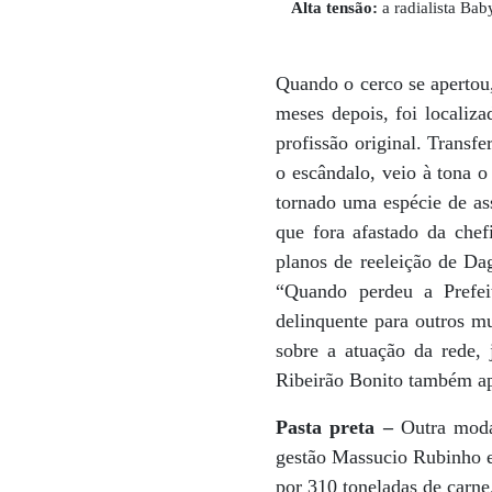
Alta tensão:
a radialista Bab
Quando o cerco se apertou
meses depois, foi localiz
profissão original. Transf
o escândalo, veio à tona 
tornado uma espécie de as
que fora afastado da chef
planos de reeleição de Da
“Quando perdeu a Prefei
delinquente para outros mu
sobre a atuação da rede
Ribeirão Bonito também apa
Pasta preta –
Outra moda
gestão Massucio Rubinho 
por 310 toneladas de carn