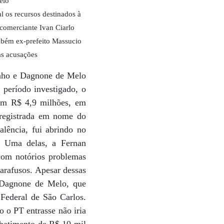
elo
l os recursos destinados à
comerciante Ivan Ciarlo
ambém ex-prefeito Massucio
as acusações
binho e Dagnone de Melo
período investigado, o
vam R$ 4,9 milhões, em
á registrada em nome do
lência, fui abrindo no
. Uma delas, a Fernan
com notórios problemas
arafusos. Apesar dessas
o Dagnone de Melo, que
 Federal de São Carlos.
 o PT entrasse não iria
abatimento de R$ 10 mil