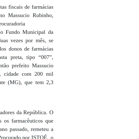
as fiscais de farmácias
smo Massucio Rubinho,
rocuradoria
lo Fundo Municipal da
duas vezes por mês, se
los donos de farmácias
sta preta, tipo “007”,
ntão prefeito Massucio
s, cidade com 200 mil
nte (MG), que tem 2,3
radores da República. O
as os farmacêuticos que
 ano passado, remeteu a
 Procurado por ISTOÉ, o