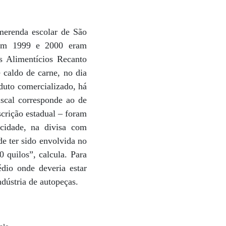
merenda escolar de São
s em 1999 e 2000 eram
s Alimentícios Recanto
e caldo de carne, no dia
duto comercializado, há
iscal corresponde ao de
scrição estadual – foram
cidade, na divisa com
e ter sido envolvida no
 quilos”, calcula. Para
édio onde deveria estar
dústria de autopeças.