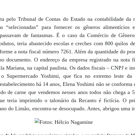
ta pelo Tribunal de Contas do Estado na contabilidade da 
s “selecionadas” para fornecer os gêneros alimentício
 passavam de fantasmas. É o caso da Comércio de Gênero
rodutos, teria abastecido escolas e creches com 800 quilos d
nforme a nota fiscal número 7261. Além da quantidade do pro
 no documento. O endereço da empresa registrado na nota f
la Mariana, na capital paulista. Os dados fiscais – CNPJ e in
, o Supermercado Yoshimi, que fica no extremo leste da 
estabelecimento há 14 anos, Elena Yoshimi não se conforma d
do de carne que vendemos nesses anos todos não chega a 50
que teria imprimido o talonário da Recanto é fictícia. O pr
stano do Limão, encontra-se desocupado. Antes, abrigou uma in