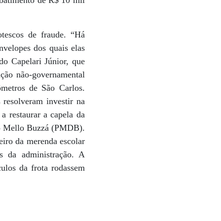
otescos de fraude. “Há
velopes dos quais elas
do Capelari Júnior, que
ação não-governamental
metros de São Carlos.
 resolveram investir na
a restaurar a capela da
gio Mello Buzzá (PMDB).
eiro da merenda escolar
s da administração. A
culos da frota rodassem