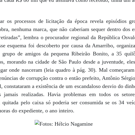
r os processos de licitação da época revela episódios gr
bra, nenhuma marca, que não caberiam sequer dentro dos en
retiradas”, lembra o procurador regional da República Osval
sse esquema foi descoberto por causa da Amarribo, organiz
grupo de amigos da pequena Ribeirão Bonito, a 35 quilô
os, morando na cidade de São Paulo desde a juventude, eles
lugar onde nasceram (leia quadro à pág. 30). Mal começaram 
núncias de corrupção contra o então prefeito, Antônio Sér
, constataram a existência de um escandaloso desvio do dinh
 jamais realizadas. Havia problemas em todos os setore
 quitada pelo caixa só poderia ser consumida se os 34 veí
horas do expediente, o ano inteiro.