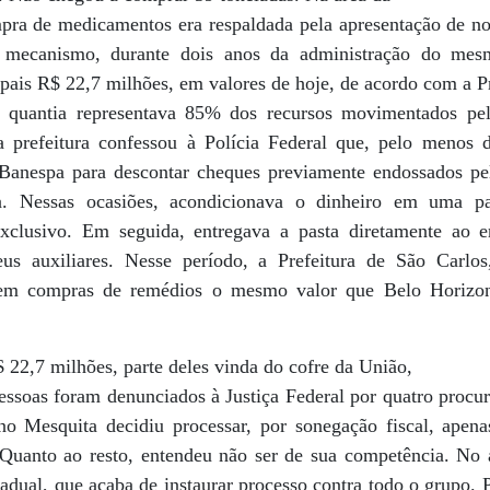
pra de medicamentos era respaldada pela apresentação de not
e mecanismo, durante dois anos da administração do me
pais R$ 22,7 milhões, em valores de hoje, de acordo com a P
a quantia representava 85% dos recursos movimentados pe
 prefeitura confessou à Polícia Federal que, pelo menos 
 Banespa para descontar cheques previamente endossados pe
a. Nessas ocasiões, acondicionava o dinheiro em uma pa
exclusivo. Em seguida, entregava a pasta diretamente ao e
us auxiliares. Nesse período, a Prefeitura de São Carlo
em compras de remédios o mesmo valor que Belo Horizo
 22,7 milhões, parte deles vinda do cofre da União,
pessoas foram denunciados à Justiça Federal por quatro procu
ino Mesquita decidiu processar, por sonegação fiscal, apen
. Quanto ao resto, entendeu não ser de sua competência. No
tadual, que acaba de instaurar processo contra todo o grupo.