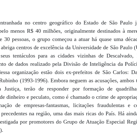
ntranhada no centro geográfico do Estado de São Paulo j
pelo menos R$ 40 milhões, originalmente destinados à mere
 30 pessoas, o grupo começou a atuar há quase uma déca
e abriga centros de excelência da Universidade de São Paulo 
seus tentáculos para as cidades vizinhas de Descalvado, I
o de dados realizado pela Divisão de Inteligência da Políci
ssa organização estão dois ex-prefeitos de São Carlos: 
ubinho (1993-1996). Embora neguem as acusações, ambos têm
Justiça, terão de responder por formação de quadrilha,
de dinheiro e peculato, como é chamado o crime de apropriaç
ção de empresas-fantasmas, licitações fraudulentas e co
ecedentes na região, uma das mais ricas do País. Há ainda
estigada por promotores do Grupo de Atuação Especial Regi
).