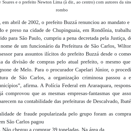
y Soares e o prefeito Newton Lima (à dir., ao centro) com autores da si
rombo
, em abril de 2002, o prefeito Buzzá renunciou ao mandato 
ado e preso na cidade de Chupinguaia, em Rondônia, trabal
erido para São Paulo, cumpriu a pena decretada pela Justiça,
o nome de um funcionário da Prefeitura de São Carlos, Wilto
sessor para assuntos ilícitos do prefeito Buzzá desde o com
ia da divisão de compras pelo atual prefeito, o mesmo que
gnone de Melo. Para o procurador Capelari Júnior, o procedi
tura de São Carlos, a organização criminosa passou a ex
nicípios”, afirma. A Polícia Federal em Araraquara, responsá
, já comprovou que as mesmas empresas-fantasmas que ass
recem na contabilidade das prefeituras de Descalvado, Ibaté 
lidade de fraude popularizada pelo grupo foram as compras
em São Carlos pagou
e. Não chegou a comprar 39 toneladas. Na área da