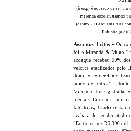
Na mir
(à esq.) é acusado de ser um 
merenda escolar, usando um
(centro.). O esquema teria co
Rubinho (à dir.
Assuntos ilícitos –
Outro 
foi o Miranda & Muno Ltda
açougue recebeu 59% dos 
valores atualizados pelo 
dono, o comerciante Ivan
nome de outros”, admite
Mercado, foi registrada 
mentais. Em outra, uma cab
falcatruas, Ciarlo reclam
acabara de ser derrotado 
“Eu tinha uns R$ 300 mil p
pagar mesmo”, conta. “Par