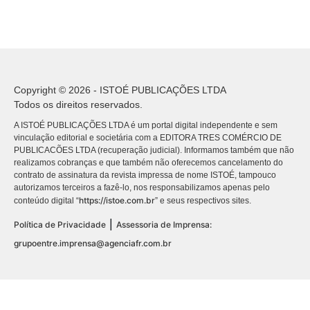
Copyright © 2026 - ISTOÉ PUBLICAÇÕES LTDA
Todos os direitos reservados.
A ISTOÉ PUBLICAÇÕES LTDA é um portal digital independente e sem
vinculação editorial e societária com a EDITORA TRES COMÉRCIO DE
PUBLICACÕES LTDA (recuperação judicial). Informamos também que não
realizamos cobranças e que também não oferecemos cancelamento do
contrato de assinatura da revista impressa de nome ISTOÉ, tampouco
autorizamos terceiros a fazê-lo, nos responsabilizamos apenas pelo
https://istoe.com.br
conteúdo digital “
” e seus respectivos sites.
|
Política de Privacidade
Assessoria de Imprensa:
grupoentre.imprensa@agenciafr.com.br