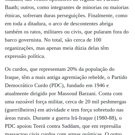
Baath; outros, como integrantes de minorias ou maiorias
étnicas, sofreram duras perseguições. Finalmente, como
em toda a ditadura, o arco de descontentes abriga
também os ratos, militares ou civis, que pularam fora do
barco governista. No total, são cerca de 100
organizações, mas apenas meia dúzia delas têm
expressão política.
Os curdos, que representam 20% da população do
Iraque, têm a mais antiga agremiação rebelde, o Partido
Democrático Curdo (PDC), fundado em 1946 e
atualmente dirigido por Massoud Barzani. Conta com
uma razoável força militar, cerca de 20 mil peshmergas
(guerrilheiros) em atividade e tem força sobretudo nas
áreas rurais. Durante a guerra Irã-Iraque (1980-88), o
PDC apoiou Teerã contra Saddam, que em represália
massacrou civis curdos com armas químicas. O outro