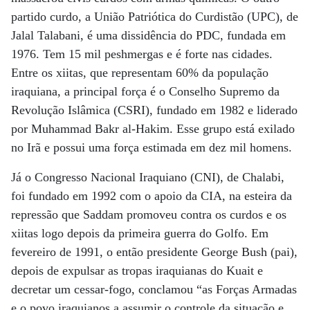
partido curdo, a União Patriótica do Curdistão (UPC), de
Jalal Talabani, é uma dissidência do PDC, fundada em
1976. Tem 15 mil peshmergas e é forte nas cidades.
Entre os xiitas, que representam 60% da população
iraquiana, a principal força é o Conselho Supremo da
Revolução Islâmica (CSRI), fundado em 1982 e liderado
por Muhammad Bakr al-Hakim. Esse grupo está exilado
no Irã e possui uma força estimada em dez mil homens.
Já o Congresso Nacional Iraquiano (CNI), de Chalabi,
foi fundado em 1992 com o apoio da CIA, na esteira da
repressão que Saddam promoveu contra os curdos e os
xiitas logo depois da primeira guerra do Golfo. Em
fevereiro de 1991, o então presidente George Bush (pai),
depois de expulsar as tropas iraquianas do Kuait e
decretar um cessar-fogo, conclamou “as Forças Armadas
e o povo iraquianos a assumir o controle da situação e