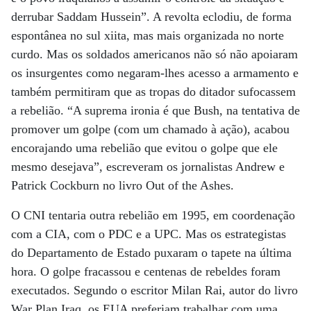
derrubar Saddam Hussein”. A revolta eclodiu, de forma
espontânea no sul xiita, mas mais organizada no norte
curdo. Mas os soldados americanos não só não apoiaram
os insurgentes como negaram-lhes acesso a armamento e
também permitiram que as tropas do ditador sufocassem
a rebelião. “A suprema ironia é que Bush, na tentativa de
promover um golpe (com um chamado à ação), acabou
encorajando uma rebelião que evitou o golpe que ele
mesmo desejava”, escreveram os jornalistas Andrew e
Patrick Cockburn no livro Out of the Ashes.
O CNI tentaria outra rebelião em 1995, em coordenação
com a CIA, com o PDC e a UPC. Mas os estrategistas
do Departamento de Estado puxaram o tapete na última
hora. O golpe fracassou e centenas de rebeldes foram
executados. Segundo o escritor Milan Rai, autor do livro
War Plan Iraq, os EUA preferiam trabalhar com uma