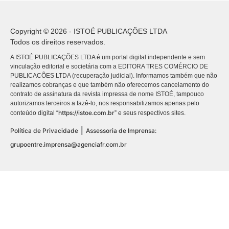
Copyright © 2026 - ISTOÉ PUBLICAÇÕES LTDA
Todos os direitos reservados.
A ISTOÉ PUBLICAÇÕES LTDA é um portal digital independente e sem
vinculação editorial e societária com a EDITORA TRES COMÉRCIO DE
PUBLICACÕES LTDA (recuperação judicial). Informamos também que não
realizamos cobranças e que também não oferecemos cancelamento do
contrato de assinatura da revista impressa de nome ISTOÉ, tampouco
autorizamos terceiros a fazê-lo, nos responsabilizamos apenas pelo
https://istoe.com.br
conteúdo digital “
” e seus respectivos sites.
|
Política de Privacidade
Assessoria de Imprensa:
grupoentre.imprensa@agenciafr.com.br