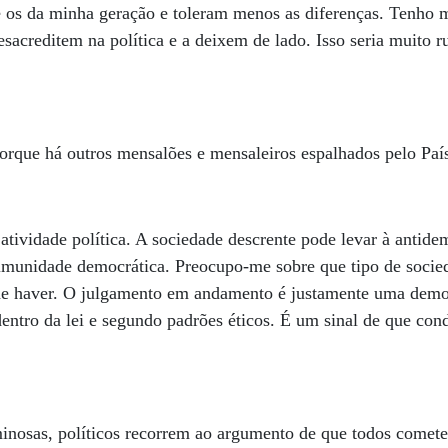
e os da minha geração e toleram menos as diferenças. Tenho 
esacreditem na política e a deixem de lado. Isso seria muito 
porque há outros mensalões e mensaleiros espalhados pelo Pa
atividade política. A sociedade descrente pode levar à antid
 imunidade democrática. Preocupo-me sobre que tipo de soci
de haver. O julgamento em andamento é justamente uma demo
 dentro da lei e segundo padrões éticos. É um sinal de que con
riminosas, políticos recorrem ao argumento de que todos come