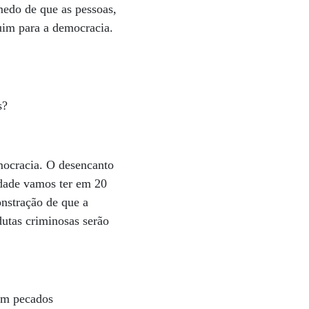
medo de que as pessoas,
ruim para a democracia.
ís?
emocracia. O desencanto
edade vamos ter em 20
nstração de que a
dutas criminosas serão
tem pecados