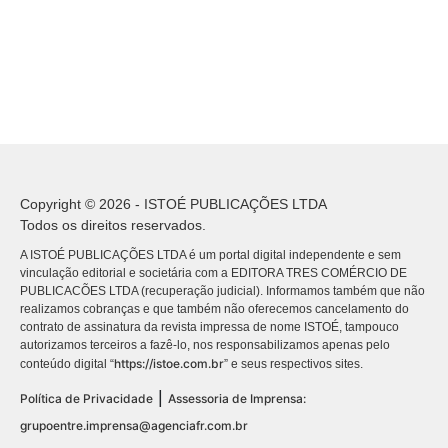
Copyright © 2026 - ISTOÉ PUBLICAÇÕES LTDA
Todos os direitos reservados.
A ISTOÉ PUBLICAÇÕES LTDA é um portal digital independente e sem
vinculação editorial e societária com a EDITORA TRES COMÉRCIO DE
PUBLICACÕES LTDA (recuperação judicial). Informamos também que não
realizamos cobranças e que também não oferecemos cancelamento do
contrato de assinatura da revista impressa de nome ISTOÉ, tampouco
autorizamos terceiros a fazê-lo, nos responsabilizamos apenas pelo
https://istoe.com.br
conteúdo digital “
” e seus respectivos sites.
|
Política de Privacidade
Assessoria de Imprensa:
grupoentre.imprensa@agenciafr.com.br