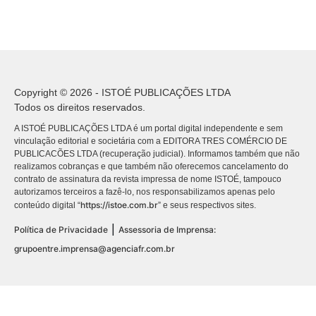
Copyright © 2026 - ISTOÉ PUBLICAÇÕES LTDA
Todos os direitos reservados.
A ISTOÉ PUBLICAÇÕES LTDA é um portal digital independente e sem
vinculação editorial e societária com a EDITORA TRES COMÉRCIO DE
PUBLICACÕES LTDA (recuperação judicial). Informamos também que não
realizamos cobranças e que também não oferecemos cancelamento do
contrato de assinatura da revista impressa de nome ISTOÉ, tampouco
autorizamos terceiros a fazê-lo, nos responsabilizamos apenas pelo
https://istoe.com.br
conteúdo digital “
” e seus respectivos sites.
|
Política de Privacidade
Assessoria de Imprensa:
grupoentre.imprensa@agenciafr.com.br