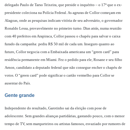
delegado Paulo de Tarso Teixeira, que preside o inquérito – o 17º que o ex-
presidente coleciona na Polícia Federal. As agruras de Collor começam em
Alagoas, onde as pesquisas indicam vitória de seu adversário, o governador
Ronaldo Lessa, provavelmente no primeiro turno. Dias atrás, numa reunião
com 40 prefeitos em Arapiraca, Collor passou o chapéu para salvar o caixa
furado da campanha: pediu R$ 50 mil de cada um. Inseguro quanto ao
futuro, Collor negocia com a Embaixada americana um “green card” para
residência permanente em Miami. Fez o pedido para ele, Rosane e seu filho
Arnon, candidato a deputado federal que não consegue encher o chapéu de
votos. O “green card” pode significar o cartão vermelho para Collor se
ausentar do País.
Gente grande
Independente do resultado, Garotinho sai da eleição com pose de
adolescente. Sem grandes alianças partidárias, gastando pouco, com o menor
tempo de TV, sem marqueteiros ou artistas famosos, esvaziado por rumores de