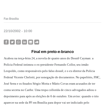
Fax Brasília
22/10/2002 - 10:00
Final em preto-e-branco
Acabou na terça-feira 24, a novela de quatro anos do Dossiê Cayman: a
Polícia Federal intimou o ex-presidente Fernando Collor, seu irmão
Leopoldo, como responsáveis pelo falso dossiê, e o ex-diretor da Polícia
Federal Vicente Chelotti, por sonegação de documentos. No papelório, FHC,
José Serra e os finados Sérgio Motta e Mário Covas eram acusados de ter
conta secreta no Caribe. Uma tropa collorida de cinco advogados adiou o
depoimento para após as eleições de 6 de outubro. Um aviso: quando o trio
aparecer na sede da PF em Brasília para depor vai ser indiciado pelo