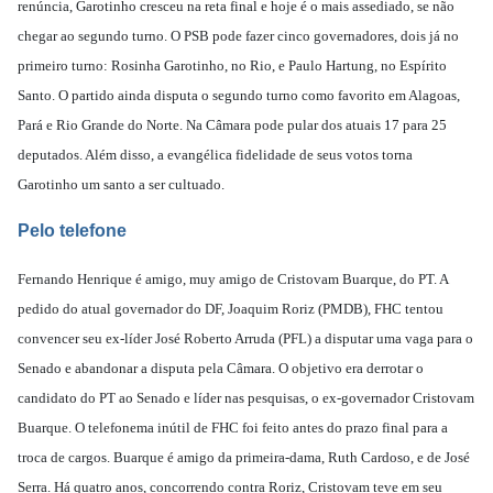
renúncia, Garotinho cresceu na reta final e hoje é o mais assediado, se não
chegar ao segundo turno. O PSB pode fazer cinco governadores, dois já no
primeiro turno: Rosinha Garotinho, no Rio, e Paulo Hartung, no Espírito
Santo. O partido ainda disputa o segundo turno como favorito em Alagoas,
Pará e Rio Grande do Norte. Na Câmara pode pular dos atuais 17 para 25
deputados. Além disso, a evangélica fidelidade de seus votos torna
Garotinho um santo a ser cultuado.
Pelo telefone
Fernando Henrique é amigo, muy amigo de Cristovam Buarque, do PT. A
pedido do atual governador do DF, Joaquim Roriz (PMDB), FHC tentou
convencer seu ex-líder José Roberto Arruda (PFL) a disputar uma vaga para o
Senado e abandonar a disputa pela Câmara. O objetivo era derrotar o
candidato do PT ao Senado e líder nas pesquisas, o ex-governador Cristovam
Buarque. O telefonema inútil de FHC foi feito antes do prazo final para a
troca de cargos. Buarque é amigo da primeira-dama, Ruth Cardoso, e de José
Serra. Há quatro anos, concorrendo contra Roriz, Cristovam teve em seu