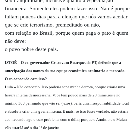
sob tranquilidade, inclusive quanto à especulação
financeira. Somente eles podem fazer isso. Não é porque
faltam poucos dias para a eleição que nós vamos aceitar
que se crie terrorismo, premeditado ou não,
com relação ao Brasil, porque quem paga o pato é quem
não deve:
o povo pobre deste país.
ISTOÉ – O ex-governador Cristovam Buarque, do PT, defende que a
antecipação dos nomes da sua equipe econômica acalmaria o mercado.
O sr. concorda com isso?
Lula –
Não concordo. Isso poderia ser a minha derrota, porque criaria uma
fissura interna desnecessária. Você tem pouco mais de 20 ministros e no
mínimo 300 pensando que vão ser (
risos
). Seria uma irresponsabilidade total
e absoluta criar uma guerra interna. E mais: se isso fosse verdade, não estaria
acontecendo agora esse problema com o dólar, porque o Armínio e o Malan
vão estar lá até o dia 1º de janeiro.