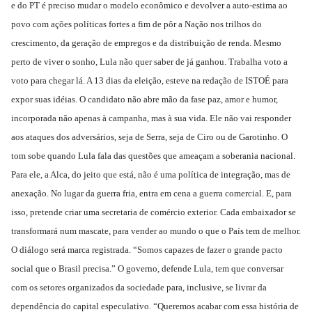
e do PT é preciso mudar o modelo econômico e devolver a auto-estima ao
povo com ações políticas fortes a fim de pôr a Nação nos trilhos do
crescimento, da geração de empregos e da distribuição de renda. Mesmo
perto de viver o sonho, Lula não quer saber de já ganhou. Trabalha voto a
voto para chegar lá. A 13 dias da eleição, esteve na redação de ISTOÉ para
expor suas idéias. O candidato não abre mão da fase paz, amor e humor,
incorporada não apenas à campanha, mas à sua vida. Ele não vai responder
aos ataques dos adversários, seja de Serra, seja de Ciro ou de Garotinho. O
tom sobe quando Lula fala das questões que ameaçam a soberania nacional.
Para ele, a Alca, do jeito que está, não é uma política de integração, mas de
anexação. No lugar da guerra fria, entra em cena a guerra comercial. E, para
isso, pretende criar uma secretaria de comércio exterior. Cada embaixador se
transformará num mascate, para vender ao mundo o que o País tem de melhor.
O diálogo será marca registrada. “Somos capazes de fazer o grande pacto
social que o Brasil precisa.” O governo, defende Lula, tem que conversar
com os setores organizados da sociedade para, inclusive, se livrar da
dependência do capital especulativo. “Queremos acabar com essa história de