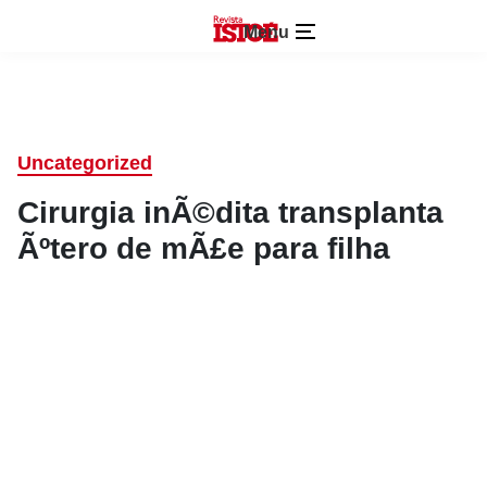
Menu
Uncategorized
Cirurgia inÃ©dita transplanta
Ãºtero de mÃ£e para filha