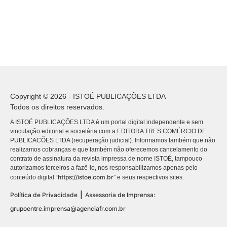
Copyright © 2026 - ISTOÉ PUBLICAÇÕES LTDA
Todos os direitos reservados.
A ISTOÉ PUBLICAÇÕES LTDA é um portal digital independente e sem
vinculação editorial e societária com a EDITORA TRES COMÉRCIO DE
PUBLICACÕES LTDA (recuperação judicial). Informamos também que não
realizamos cobranças e que também não oferecemos cancelamento do
contrato de assinatura da revista impressa de nome ISTOÉ, tampouco
autorizamos terceiros a fazê-lo, nos responsabilizamos apenas pelo
https://istoe.com.br
conteúdo digital “
” e seus respectivos sites.
|
Política de Privacidade
Assessoria de Imprensa:
grupoentre.imprensa@agenciafr.com.br