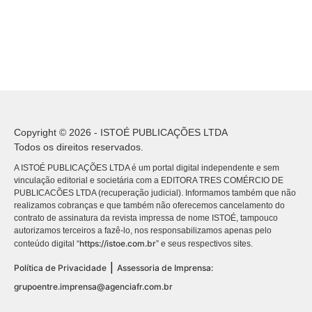
Copyright © 2026 - ISTOÉ PUBLICAÇÕES LTDA
Todos os direitos reservados.
A ISTOÉ PUBLICAÇÕES LTDA é um portal digital independente e sem
vinculação editorial e societária com a EDITORA TRES COMÉRCIO DE
PUBLICACÕES LTDA (recuperação judicial). Informamos também que não
realizamos cobranças e que também não oferecemos cancelamento do
contrato de assinatura da revista impressa de nome ISTOÉ, tampouco
autorizamos terceiros a fazê-lo, nos responsabilizamos apenas pelo
https://istoe.com.br
conteúdo digital “
” e seus respectivos sites.
|
Política de Privacidade
Assessoria de Imprensa:
grupoentre.imprensa@agenciafr.com.br