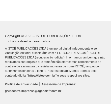
Copyright © 2026 - ISTOÉ PUBLICAÇÕES LTDA
Todos os direitos reservados.
A ISTOÉ PUBLICAÇÕES LTDA é um portal digital independente e sem
vinculação editorial e societária com a EDITORA TRES COMÉRCIO DE
PUBLICACÕES LTDA (recuperação judicial). Informamos também que não
realizamos cobranças e que também não oferecemos cancelamento do
contrato de assinatura da revista impressa de nome ISTOÉ, tampouco
autorizamos terceiros a fazê-lo, nos responsabilizamos apenas pelo
https://istoe.com.br
conteúdo digital “
” e seus respectivos sites.
|
Política de Privacidade
Assessoria de Imprensa:
grupoentre.imprensa@agenciafr.com.br