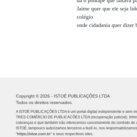
dá o pontapé que faltava pa
Jaime quer que ele seja li
colégio
onde cidadania quer dizer 
Copyright © 2026 - ISTOÉ PUBLICAÇÕES LTDA
Todos os direitos reservados.
A ISTOÉ PUBLICAÇÕES LTDA é um portal digital independente e sem vin
TRES COMÉRCIO DE PUBLICACÕES LTDA (recuperação judicial). Info
cobranças e que também não oferecemos cancelamento do contrato de a
ISTOÉ, tampouco autorizamos terceiros a fazê-lo, nos responsabilizamos
https://istoe.com.br
“
” e seus respectivos sites.