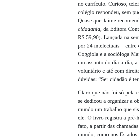
no currículo. Curioso, tel
colégio respondeu, sem pu
Quase que Jaime recomenda 
cidadania
, da Editora Cont
R$ 59,90). Lançada na sem
por 24 intelectuais – entr
Coggiola e a socióloga Mar
um assunto do dia-a-dia, a
voluntário e até com direi
dúvidas: “Ser cidadão é ter 
Claro que não foi só pela 
se dedicou a organizar a o
mundo um trabalho que siste
ele. O livro registra a pr
fato, a partir das chamada
mundo, como nos Estados Un