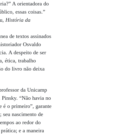
ria?” A orientadora do
lico, essas coisas.”
ou,
História da
nea de textos assinados
historiador Osvaldo
ia. A despeito de ser
, ética, trabalho
ão do livro não deixa
e professor da Unicamp
i Pinsky. “Não havia no
e é o primeiro”, garante
s; seu nascimento de
 tempos ao redor do
prática; e a maneira