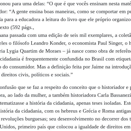
efonou para uma delas: “O que é que vocês ensinam nesta maté
dor: “A gente ensina boas maneiras, como se comportar em púb
para a educadora a leitura do livro que ele próprio organiz
exto (592 págs.,
ana passada com uma edição de seis mil exemplares, a coletâ
e eles o filósofo Leandro Konder, o economista Paul Singer, o 
ia Lygia Quartim de Moraes – já nasce como obra de referênc
 cidadania é frequentemente confundida no Brasil com etiqueta
to do consumidor. Mas a definição feita por Jaime na introduç
direitos civis, políticos e sociais.”
confusão que se faz a respeito do conceito que o historiador 
bra, ao lado da mulher, a também historiadora Carla Bassanez
matizasse a história da cidadania, apenas teses isoladas. Est
é-história da cidadania, com os hebreus e Grécia e Roma antiga
s revoluções burguesas; seu desenvolvimento no decorrer dos
idos, primeiro país que colocou a igualdade de direitos em 