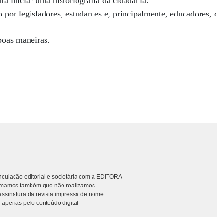
ra iniciar uma historiografia da cidadania.
do por legisladores, estudantes e, principalmente, educadores,
boas maneiras.
culação editorial e societária com a EDITORA
rmamos também que não realizamos
ssinatura da revista impressa de nome
 apenas pelo conteúdo digital