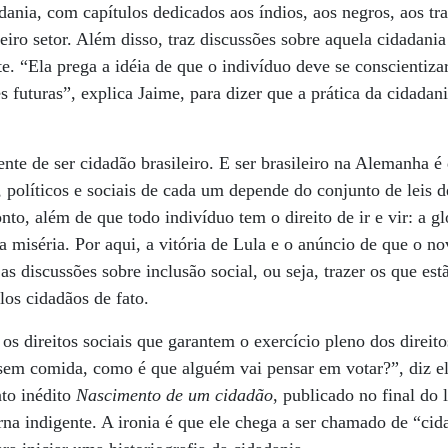
adania, com capítulos dedicados aos índios, aos negros, aos tr
eiro setor. Além disso, traz discussões sobre aquela cidadani
 “Ela prega a idéia de que o indivíduo deve se conscientizar
s futuras”, explica Jaime, para dizer que a prática da cidadan
nte de ser cidadão brasileiro. E ser brasileiro na Alemanha é
s, políticos e sociais de cada um depende do conjunto de leis 
, além de que todo indivíduo tem o direito de ir e vir: a gl
 miséria. Por aqui, a vitória de Lula e o anúncio de que o no
as discussões sobre inclusão social, ou seja, trazer os que e
los cidadãos de fato.
os direitos sociais que garantem o exercício pleno dos direitos
em comida, como é que alguém vai pensar em votar?”, diz ele
nto inédito
Nascimento de um cidadão
, publicado no final do
rna indigente. A ironia é que ele chega a ser chamado de “cid