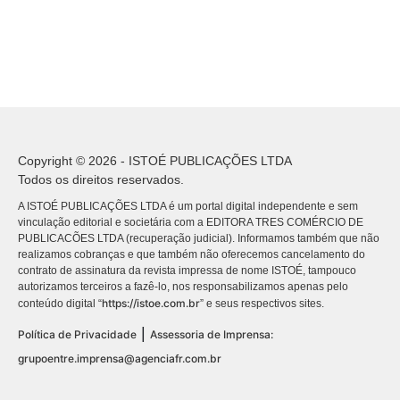
Copyright © 2026 - ISTOÉ PUBLICAÇÕES LTDA
Todos os direitos reservados.
A ISTOÉ PUBLICAÇÕES LTDA é um portal digital independente e sem
vinculação editorial e societária com a EDITORA TRES COMÉRCIO DE
PUBLICACÕES LTDA (recuperação judicial). Informamos também que não
realizamos cobranças e que também não oferecemos cancelamento do
contrato de assinatura da revista impressa de nome ISTOÉ, tampouco
autorizamos terceiros a fazê-lo, nos responsabilizamos apenas pelo
https://istoe.com.br
conteúdo digital “
” e seus respectivos sites.
|
Política de Privacidade
Assessoria de Imprensa:
grupoentre.imprensa@agenciafr.com.br