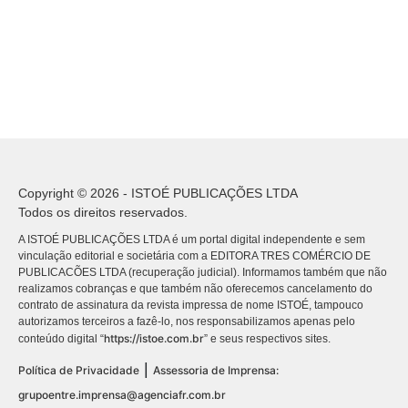
Copyright © 2026 - ISTOÉ PUBLICAÇÕES LTDA
Todos os direitos reservados.
A ISTOÉ PUBLICAÇÕES LTDA é um portal digital independente e sem
vinculação editorial e societária com a EDITORA TRES COMÉRCIO DE
PUBLICACÕES LTDA (recuperação judicial). Informamos também que não
realizamos cobranças e que também não oferecemos cancelamento do
contrato de assinatura da revista impressa de nome ISTOÉ, tampouco
autorizamos terceiros a fazê-lo, nos responsabilizamos apenas pelo
https://istoe.com.br
conteúdo digital “
” e seus respectivos sites.
|
Política de Privacidade
Assessoria de Imprensa:
grupoentre.imprensa@agenciafr.com.br