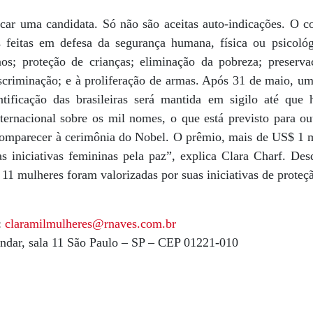
car uma candidata. Só não são aceitas auto-indicações. O co
es feitas em defesa da segurança humana, física ou psicol
nos; proteção de crianças; eliminação da pobreza; preserv
scriminação; e à proliferação de armas. Após 31 de maio, um
entificação das brasileiras será mantida em sigilo até que
nternacional sobre os mil nomes, o que está previsto para ou
 comparecer à cerimônia do Nobel. O prêmio, mais de US$ 1 m
 iniciativas femininas pela paz”, explica Clara Charf. De
11 mulheres foram valorizadas por suas iniciativas de proteçã
:
claramilmulheres@rnaves.com.br
 andar, sala 11 São Paulo – SP – CEP 01221-010