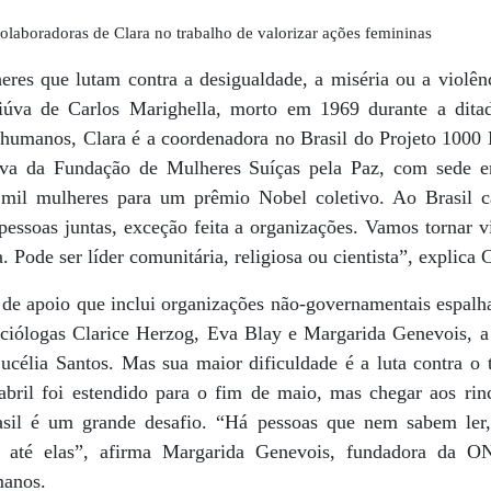
laboradoras de Clara no trabalho de valorizar ações femininas
eres que lutam contra a desigualdade, a miséria ou a violên
iúva de Carlos Marighella, morto em 1969 durante a ditad
os humanos, Clara é a coordenadora no Brasil do Projeto 100
iva da Fundação de Mulheres Suíças pela Paz, com sede 
 mil mulheres para um prêmio Nobel coletivo. Ao Brasil ca
essoas juntas, exceção feita a organizações. Vamos tornar vi
 Pode ser líder comunitária, religiosa ou cientista”, explica C
de apoio que inclui organizações não-governamentais espalha
ciólogas Clarice Herzog, Eva Blay e Margarida Genevois, a 
Lucélia Santos. Mas sua maior dificuldade é a luta contra o
abril foi estendido para o fim de maio, mas chegar aos ri
Brasil é um grande desafio. “Há pessoas que nem sabem ler
r até elas”, afirma Margarida Genevois, fundadora da O
manos.