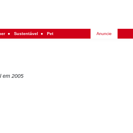
her
Sustentável
Pet
Anuncie
el em 2005