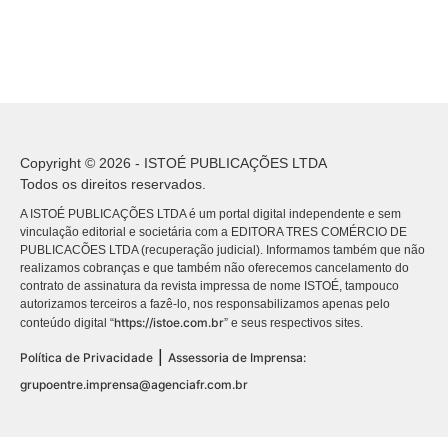
Copyright © 2026 - ISTOÉ PUBLICAÇÕES LTDA
Todos os direitos reservados.
A ISTOÉ PUBLICAÇÕES LTDA é um portal digital independente e sem
vinculação editorial e societária com a EDITORA TRES COMÉRCIO DE
PUBLICACÕES LTDA (recuperação judicial). Informamos também que não
realizamos cobranças e que também não oferecemos cancelamento do
contrato de assinatura da revista impressa de nome ISTOÉ, tampouco
autorizamos terceiros a fazê-lo, nos responsabilizamos apenas pelo
https://istoe.com.br
conteúdo digital “
” e seus respectivos sites.
|
Política de Privacidade
Assessoria de Imprensa:
grupoentre.imprensa@agenciafr.com.br