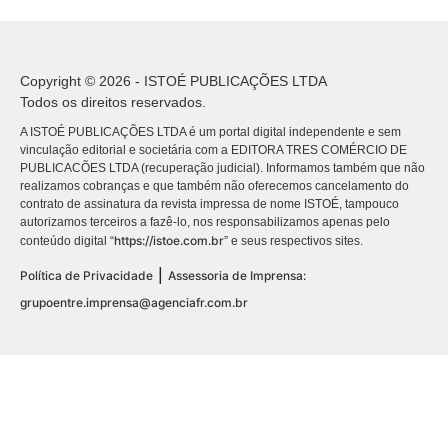
Copyright © 2026 - ISTOÉ PUBLICAÇÕES LTDA
Todos os direitos reservados.
A ISTOÉ PUBLICAÇÕES LTDA é um portal digital independente e sem
vinculação editorial e societária com a EDITORA TRES COMÉRCIO DE
PUBLICACÕES LTDA (recuperação judicial). Informamos também que não
realizamos cobranças e que também não oferecemos cancelamento do
contrato de assinatura da revista impressa de nome ISTOÉ, tampouco
autorizamos terceiros a fazê-lo, nos responsabilizamos apenas pelo
https://istoe.com.br
conteúdo digital “
” e seus respectivos sites.
|
Política de Privacidade
Assessoria de Imprensa:
grupoentre.imprensa@agenciafr.com.br