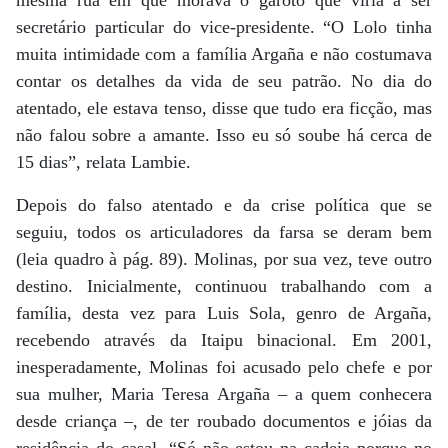
mesma rua em que morava o garoto que viria a ser
secretário particular do vice-presidente. “O Lolo tinha
muita intimidade com a família Argaña e não costumava
contar os detalhes da vida de seu patrão. No dia do
atentado, ele estava tenso, disse que tudo era ficção, mas
não falou sobre a amante. Isso eu só soube há cerca de
15 dias”, relata Lambie.
Depois do falso atentado e da crise política que se
seguiu, todos os articuladores da farsa se deram bem
(leia quadro à pág. 89). Molinas, por sua vez, teve outro
destino. Inicialmente, continuou trabalhando com a
família, desta vez para Luis Sola, genro de Argaña,
recebendo através da Itaipu binacional. Em 2001,
inesperadamente, Molinas foi acusado pelo chefe e por
sua mulher, Maria Teresa Argaña – a quem conhecera
desde criança –, de ter roubado documentos e jóias da