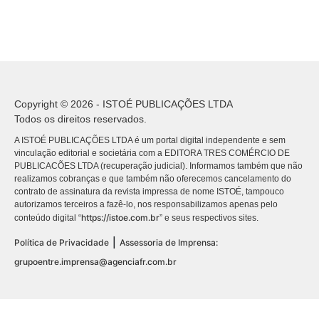
Copyright © 2026 - ISTOÉ PUBLICAÇÕES LTDA
Todos os direitos reservados.
A ISTOÉ PUBLICAÇÕES LTDA é um portal digital independente e sem
vinculação editorial e societária com a EDITORA TRES COMÉRCIO DE
PUBLICACÕES LTDA (recuperação judicial). Informamos também que não
realizamos cobranças e que também não oferecemos cancelamento do
contrato de assinatura da revista impressa de nome ISTOÉ, tampouco
autorizamos terceiros a fazê-lo, nos responsabilizamos apenas pelo
https://istoe.com.br
conteúdo digital “
” e seus respectivos sites.
|
Política de Privacidade
Assessoria de Imprensa:
grupoentre.imprensa@agenciafr.com.br