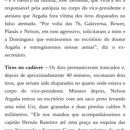
– e o médico da família, José Bellassai, que viria a ser o
responsável pela autópsia no corpo do vice-presidente e
atestara que Argaña fora vítima dos tiros disparados no
falso atentado. “Por volta das 7h, Galaverna, Bower,
Planás e Nelson, em tom agressivo, solicitaram a mim e
a Dominguez que entrássemos no escritório do doutor
Argaña e entregássemos nossas armas”, diz o ex-
secretário.
Tiros no cadáver –
Os dois permaneceram trancados e,
depois de aproximadamente 40 minutos, escutaram dois
tiros, que teriam sido disparados no quarto onde estava o
corpo do vice-presidente. Minutos depois, Nelson
Argaña entrou no escritório com um saco preto levando
uma míni Uzi, duas granadas e duas pistolas calibre 9
milímetros. “Ele nos mandou que acompanhássemos o
capitão Hernán Ramírez até uma praça na esquina das