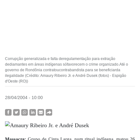
Corrupção generalizada e falta deregulamentação para extração
dediamantes em áreas indígenas sófavorecem o crime organizado.Até o
governo de Rondônia contratoucontrabandista para se beneficiarda
ilegalidade (Crédito: Amaury Ribeiro Jr. e André Dusek (fotos) - Espigão
d'Oeste (RO))
28/04/2004 - 10:00
Massacre:
Grupo de Cinta Larga, num ritual indígena, matou 26