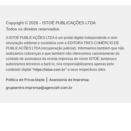
Copyright © 2026 - ISTOÉ PUBLICAÇÕES LTDA
Todos os direitos reservados.
A ISTOÉ PUBLICAÇÕES LTDA é um portal digital independente e sem
vinculação editorial e societária com a EDITORA TRES COMÉRCIO DE
PUBLICACÕES LTDA (recuperação judicial). Informamos também que não
realizamos cobranças e que também não oferecemos cancelamento do
contrato de assinatura da revista impressa de nome ISTOÉ, tampouco
autorizamos terceiros a fazê-lo, nos responsabilizamos apenas pelo
https://istoe.com.br
conteúdo digital “
” e seus respectivos sites.
|
Política de Privacidade
Assessoria de Imprensa:
grupoentre.imprensa@agenciafr.com.br