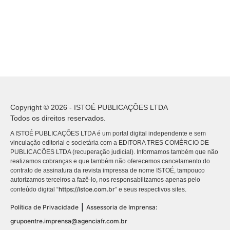
Copyright © 2026 - ISTOÉ PUBLICAÇÕES LTDA
Todos os direitos reservados.
A ISTOÉ PUBLICAÇÕES LTDA é um portal digital independente e sem
vinculação editorial e societária com a EDITORA TRES COMÉRCIO DE
PUBLICACÕES LTDA (recuperação judicial). Informamos também que não
realizamos cobranças e que também não oferecemos cancelamento do
contrato de assinatura da revista impressa de nome ISTOÉ, tampouco
autorizamos terceiros a fazê-lo, nos responsabilizamos apenas pelo
https://istoe.com.br
conteúdo digital “
” e seus respectivos sites.
|
Política de Privacidade
Assessoria de Imprensa:
grupoentre.imprensa@agenciafr.com.br