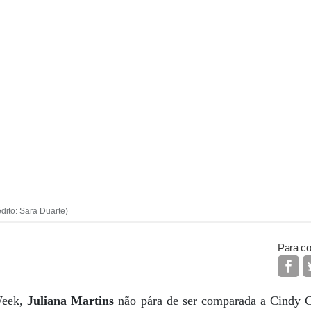
ito: Sara Duarte)
Para co
Week,
Juliana Martins
não pára de ser comparada a Cindy 