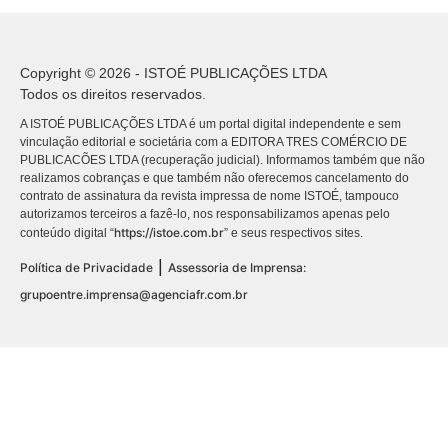
Copyright © 2026 - ISTOÉ PUBLICAÇÕES LTDA
Todos os direitos reservados.
A ISTOÉ PUBLICAÇÕES LTDA é um portal digital independente e sem
vinculação editorial e societária com a EDITORA TRES COMÉRCIO DE
PUBLICACÕES LTDA (recuperação judicial). Informamos também que não
realizamos cobranças e que também não oferecemos cancelamento do
contrato de assinatura da revista impressa de nome ISTOÉ, tampouco
autorizamos terceiros a fazê-lo, nos responsabilizamos apenas pelo
https://istoe.com.br
conteúdo digital “
” e seus respectivos sites.
|
Política de Privacidade
Assessoria de Imprensa:
grupoentre.imprensa@agenciafr.com.br