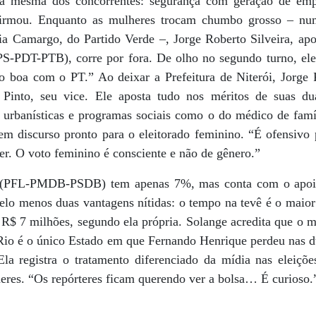
é a mesma dos concorrentes: segurança com geração de em
 afirmou. Enquanto as mulheres trocam chumbo grosso – n
ia Camargo, do Partido Verde –, Jorge Roberto Silveira, a
PPS-PDT-PTB), corre por fora. De olho no segundo turno, el
o boa com o PT.” Ao deixar a Prefeitura de Niterói, Jorge
 Pinto, seu vice. Ele aposta tudo nos méritos de suas du
s urbanísticas e programas sociais como o do médico de fa
tem discurso pronto para o eleitorado feminino. “É ofensivo
r. O voto feminino é consciente e não de gênero.”
 (PFL-PMDB-PSDB) tem apenas 7%, mas conta com o apoio 
lo menos duas vantagens nítidas: o tempo na tevê é o maio
e R$ 7 milhões, segundo ela própria. Solange acredita que o
Rio é o único Estado em que Fernando Henrique perdeu nas du
 Ela registra o tratamento diferenciado da mídia nas eleiçõ
heres. “Os repórteres ficam querendo ver a bolsa… É curioso.