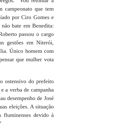
pregos. “Vou retomar a
um campeonato que tem
poiado por Ciro Gomes e
e não bate em Benedita:
 Roberto passou o cargo
as gestões em Niterói,
mília. Único homem com
 pensar que mulher vota
ostensivo do prefeito
r e a verba de campanha
 mau desempenho de José
as eleições. A situação
es fluminenses devido à
”