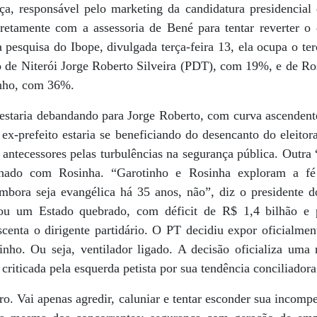
a, responsável pelo marketing da candidatura presidencial
diretamente com a assessoria de Bené para tentar reverter 
a pesquisa do Ibope, divulgada terça-feira 13, ela ocupa o te
o de Niterói Jorge Roberto Silveira (PDT), com 19%, e de R
nho, com 36%.
a estaria debandando para Jorge Roberto, com curva ascenden
 ex-prefeito estaria se beneficiando do desencanto do eleito
antecessores pelas turbulências na segurança pública. Outra 
chado com Rosinha. “Garotinho e Rosinha exploram a f
mbora seja evangélica há 35 anos, não”, diz o presidente d
dou um Estado quebrado, com déficit de R$ 1,4 bilhão e 
centa o dirigente partidário. O PT decidiu expor oficialment
inho. Ou seja, ventilador ligado. A decisão oficializa uma r
criticada pela esquerda petista por sua tendência conciliadora 
o. Vai apenas agredir, caluniar e tentar esconder sua incomp