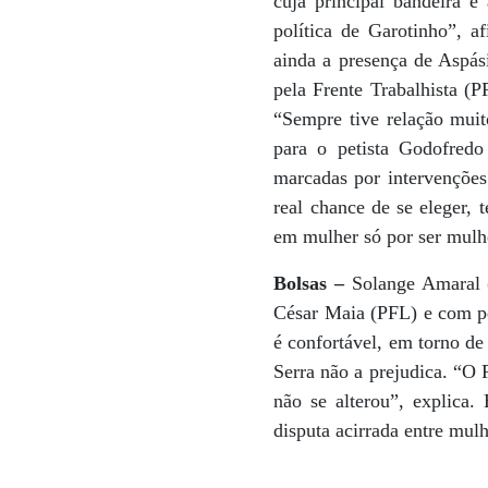
cuja principal bandeira 
política de Garotinho”,
ainda a presença de Aspás
pela Frente Trabalhista (
“Sempre tive relação muit
para o petista Godofredo
marcadas por intervençõe
real chance de se eleger, 
em mulher só por ser mulhe
Bolsas –
Solange Amaral
César Maia (PFL) e com pe
é confortável, em torno d
Serra não a prejudica. “O 
não se alterou”, explica.
disputa acirrada entre mul