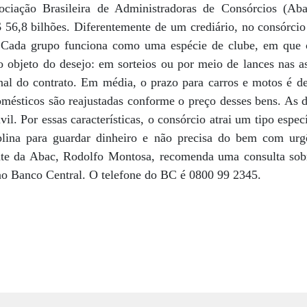
ciação Brasileira de Administradoras de Consórcios (Aba
 56,8 bilhões. Diferentemente de um crediário, no consórcio 
. Cada grupo funciona como uma espécie de clube, em que
o objeto do desejo: em sorteios ou por meio de lances nas a
inal do contrato. Em média, o prazo para carros e motos é d
omésticos são reajustadas conforme o preço desses bens. As d
il. Por essas características, o consórcio atrai um tipo espe
lina para guardar dinheiro e não precisa do bem com urgê
te da Abac, Rodolfo Montosa, recomenda uma consulta sobre
 ao Banco Central. O telefone do BC é 0800 99 2345.